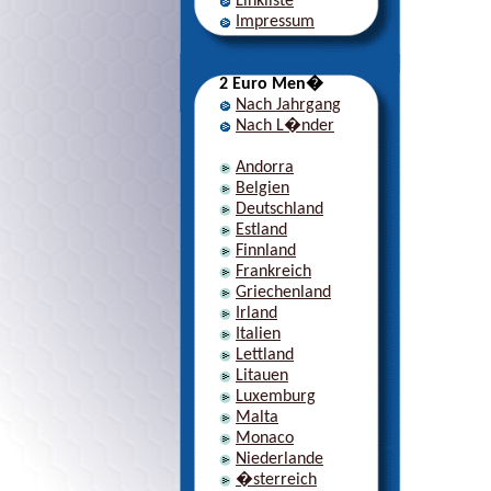
Linkliste
Impressum
2 Euro Men�
Nach Jahrgang
Nach L�nder
Andorra
Belgien
Deutschland
Estland
Finnland
Frankreich
Griechenland
Irland
Italien
Lettland
Litauen
Luxemburg
Malta
Monaco
Niederlande
�sterreich