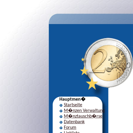
Hauptmen�
Startseite
M�nzen Verwaltung
M�nztauschb�rse
Datenbank
Forum